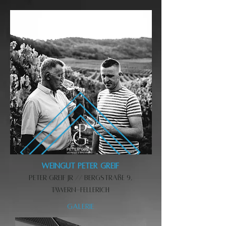
WEINGUT PETER GREIF
Peter Greif JR // Bergstraße 9,
Tawern-Fellerich
GALERIE