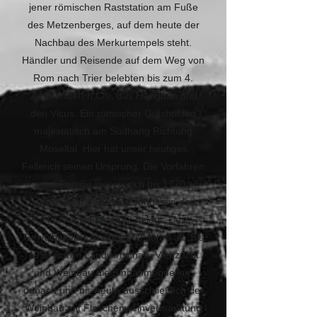
jener römischen Raststation am Fuße
des Metzenberges, auf dem heute der
Nachbau des Merkurtempels steht.
Händler und Reisende auf dem Weg von
Rom nach Trier belebten bis zum 4.
Jahrhundert n.Chr. das Heiligtum und
den Vicus. Ein römischer Gutshof lag
majestätisch am Südhang Richtung
Moseltal. Hier hat unser heutiges
Fellerich seinen Ursprung. Die Vorfahren
der Familie lassen sich bis 1770
zurückverfolgen, der Grundstein des
Hauses wurde 1832 gelegt. Der
Gewölbekeller ist über 200 Jahre alt. Bis
1995 waren Landwirtschaft, Viehzucht
und Weinbau die Einnahmequellen,
danach und bis heute ausschließlich der
Weinbau mit Flaschenweinvermarktung