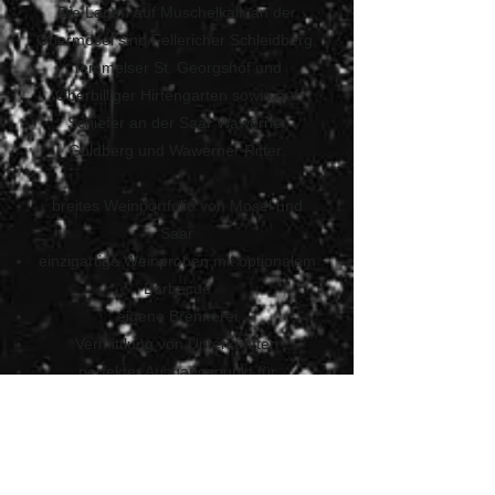
Die Lagen auf Muschelkalk an der
Obermosel sind Fellericher Schleidberg,
Temmelser St. Georgshof und
Oberbilliger Hirtengarten sowie auf
Schiefer an der Saar Wawerner
Goldberg und Wawerner Ritter.
breites Weinportfolio von Mosel und
Saar
einzigartige Weinproben mit optionalem
Barbecue
eigene Brennerei
Vermittlung von Unterkünften
perfekter Ausgangspunkt für
Freizeitaktivitäten
Unsere Patenschaften beinhalten:
Patenmappe mit Urkunde &