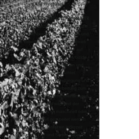
und Brennerei.
Echte Naturburschen mit Charakter
Hier werden zurzeit 10 ha Anbaufläche
auf den Weinbergen an Obermosel und
Saar bewirtschaftet. Im Außenbetrieb
legt Peter Greif sehr viel Wert auf
naturnahe Bearbeitung. Auf Herbizide
wird zum Schutz von Insekten und
Bienen komplett verzichtet.
Stattdessen kommen Gründüngung und
mechanische Bodenbearbeitung zum
Einsatz. Moderne Drahtrahmenanlagen
den Vorteil, dass während der
Vegetationsphase, ob maschinell oder
von Hand, schnell gearbeitet werden
kann, damit die Trauben jederzeit
genügend Luft und Sonne haben.